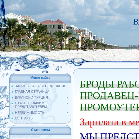
В
Меню сайта
БРОДЫ РАБ
ЗАПИСЬ НА СОБЕСЕДОВАНИЕ
ГЛАВНАЯ СТРАНИЦА
ПРОДАВЕЦ-
ВАКАНСИИ ТУРЦИЯ
СТАНЬТЕ НАШИМ
ПРОМОУТЕР
ПРЕДСТАВИТЕЛЕМ
НЕДВИЖИМОСТЬ
КОНТАКТЫ
Зарплата в ме
Статистика
МЫ ПРЕДСТ