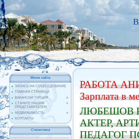
В
Меню сайта
РАБОТА А
ЗАПИСЬ НА СОБЕСЕДОВАНИЕ
ГЛАВНАЯ СТРАНИЦА
Зарплата в ме
ВАКАНСИИ ТУРЦИЯ
СТАНЬТЕ НАШИМ
ПРЕДСТАВИТЕЛЕМ
ЛЮБЕШОВ Р
НЕДВИЖИМОСТЬ
КОНТАКТЫ
АКТЕР, АРТ
Статистика
ПЕДАГОГ П