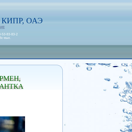
 КИПР, ОАЭ
НИЕ
3-53-83-83-2
Вс-вых.
РМЕН,
НАНТКА