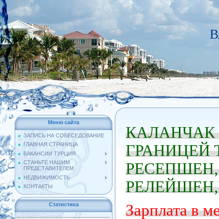
В
Меню сайта
КАЛАНЧАК 
ЗАПИСЬ НА СОБЕСЕДОВАНИЕ
ГЛАВНАЯ СТРАНИЦА
ГРАНИЦЕЙ 
ВАКАНСИИ ТУРЦИЯ
СТАНЬТЕ НАШИМ
РЕСЕПШЕН, 
ПРЕДСТАВИТЕЛЕМ
НЕДВИЖИМОСТЬ
РЕЛЕЙШЕН
КОНТАКТЫ
Статистика
Зарплата в ме