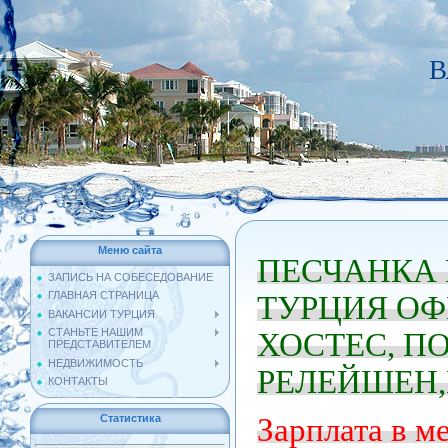
В
Меню сайта
ПЕСЧАНКА 
ЗАПИСЬ НА СОБЕСЕДОВАНИЕ
ГЛАВНАЯ СТРАНИЦА
ТУРЦИЯ ОФ
ВАКАНСИИ ТУРЦИЯ
СТАНЬТЕ НАШИМ
ХОСТЕС, ПО
ПРЕДСТАВИТЕЛЕМ
НЕДВИЖИМОСТЬ
РЕЛЕЙШЕН
КОНТАКТЫ
Статистика
Зарплата в ме