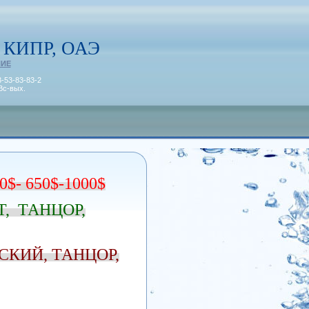
 КИПР, ОАЭ
НИЕ
3-53-83-83-2
Вс-вых.
$- 650$
-1000$
, ТАНЦОР,
СКИЙ, ТАНЦОР,