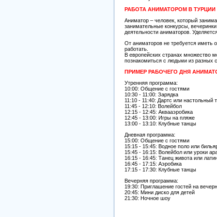
РАБОТА АНИМАТОРОМ В ТУРЦИИ
Аниматор – человек, который занима
занимательные конкурсы, вечеринки,
деятельности аниматоров. Уделяетс
От аниматоров не требуется иметь о
работать.
В европейских странах множество м
познакомиться с людьми из разных 
ПРИМЕР РАБОЧЕГО ДНЯ АНИМАТ
Утренняя программа:
10:00: Общение с гостями
10:30 - 11:00: Зарядка
11:10 - 11:40: Дартс или настольный 
11:45 - 12:10: Волейбол
12:15 - 12:45: Аквааэробика
12:45 - 13:00: Игры на пляже
13:00 - 13:10: Клубные танцы
Дневная программа:
15:00: Общение с гостями
15:15 - 15:45: Водное поло или билья
15:45 - 16:15: Волейбол или уроки ар
16:15 - 16:45: Танец живота или лат
16:45 - 17:15: Аэробика
17:15 - 17:30: Клубные танцы
Вечерняя программа:
19:30: Приглашение гостей на вечер
20:45: Мини диско для детей
21:30: Ночное шоу