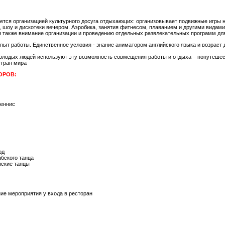
ется организацией культурного досуга отдыхающих: организовывает подвижные игры 
 шоу и дискотеки вечером. Аэробика, занятия фитнесом, плаванием и другими видами
я также внимание организации и проведению отдельных развлекательных программ для
пыт работы. Единственное условия - знание аниматором английского языка и возраст д
олодых людей используют эту возможность совмещения работы и отдыха – попутешест
стран мира
ОРОВ:
теннис
рд
абского танца
инские танцы
ние мероприятия у входа в ресторан