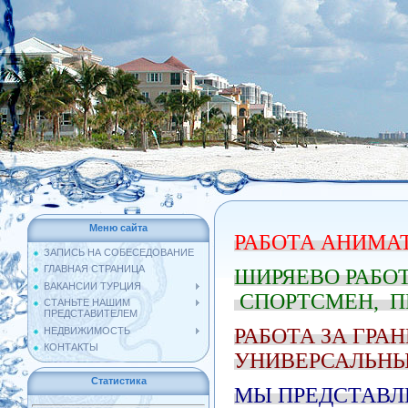
Меню сайта
РАБОТА АНИМАТ
ЗАПИСЬ НА СОБЕСЕДОВАНИЕ
ГЛАВНАЯ СТРАНИЦА
ШИРЯЕВО РАБОТ
ВАКАНСИИ ТУРЦИЯ
СПОРТСМЕН, П
СТАНЬТЕ НАШИМ
ПРЕДСТАВИТЕЛЕМ
РАБОТА ЗА ГРА
НЕДВИЖИМОСТЬ
КОНТАКТЫ
УНИВЕРСАЛЬН
Статистика
МЫ ПРЕДСТАВЛ