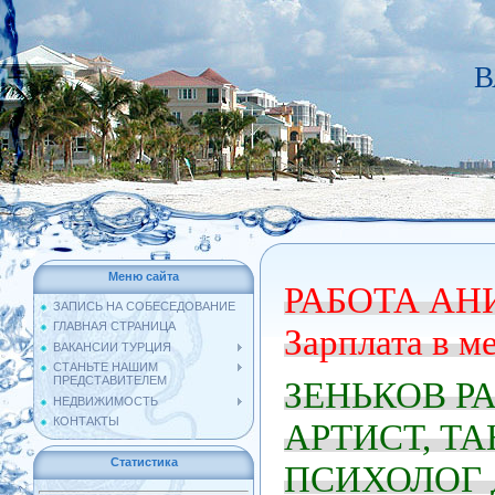
В
Меню сайта
РАБОТА А
ЗАПИСЬ НА СОБЕСЕДОВАНИЕ
ГЛАВНАЯ СТРАНИЦА
Зарплата в ме
ВАКАНСИИ ТУРЦИЯ
СТАНЬТЕ НАШИМ
ПРЕДСТАВИТЕЛЕМ
ЗЕНЬКОВ Р
НЕДВИЖИМОСТЬ
КОНТАКТЫ
АРТИСТ, Т
Статистика
ПСИХОЛОГ